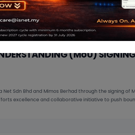
"Maintain this momentum so that
customers are comfortable
dealing with customer service.
You are the best customer servi...
Mr. Azwan
Halton Manufacturing Sdn. Bhd.