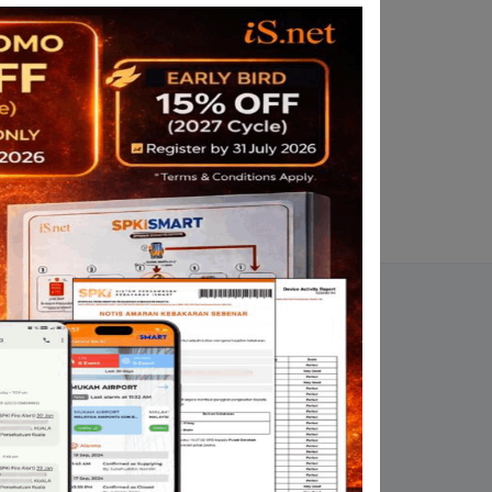
 WITH MIMOS
f Memorandum of Understanding (MoU).
undaries of innovation and elevating