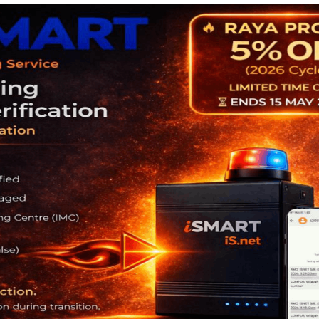
DERSTANDING (MoU) SIGNING
da Net Sdn Bhd and Mimos Berhad through the signing o
 efforts excellence and collaborative initiative to push bo
OUR TESTIMONIALS