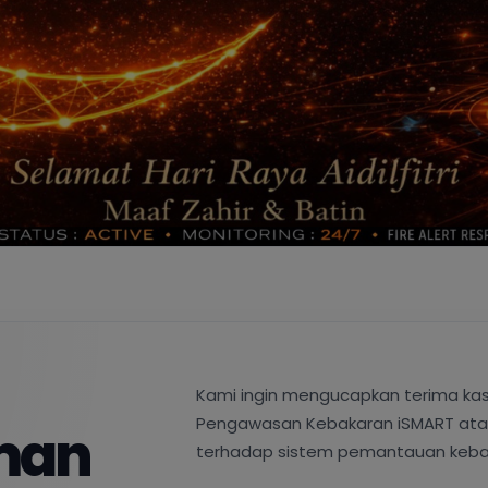
Lesen PDPA (Akta Perlindu
Memastikan pemprosesan dan
dikendalikan secara selamat 
an
Lesen ASP (Pemberi Perkhi
n
Mengiktiraf kami sebagai peny
sah, membolehkan sambungan 
dalam sistem pemantauan Sis
Dengan pematuhan kepada peratura
nda!
boleh yakin bahawa maklumat perib
Sistem Pengawasan Kebakaran iSMA
integriti dan keselamatan.
raturan