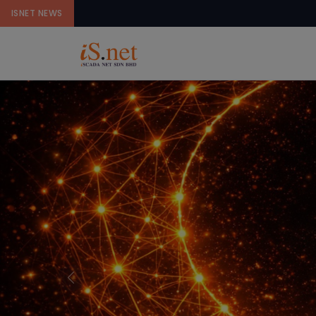
ISNET NEWS
Previous
ISCADA NET SDN BHD Di
MAKLUMAN RASMI
Pengumu
kepada
Semua