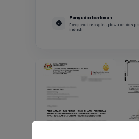
Surat Rasmi
Les
Klik untuk lihat
Klik 
WHO WE ARE
In the early 2009, iS.net was establish
more than 100 personnel in various back
buildings throughout the country. With
nationwide. Collectively, iS.net associ
SPKA subscribers. iS.net is the catalyst 