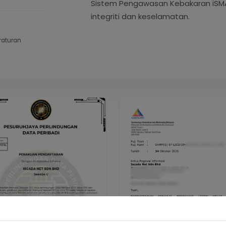
en PDPA
Lesen ASP (MCMC)
untuk lihat
Klik untuk lihat
ed with the aim to promote local talents in ICT developmen
ground. iS.net plays the crucial role in monitoring fire 
 the support system of 21 maintenance companies, iS.net 
ates with all TELCO companies in Malaysia to provide the 
of internet of things (IoT) in the country.