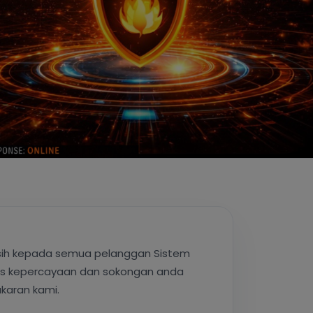
ngan Data Peribadi 2010)
 perlindungan data pelanggan
dan mengikut undang-undang.
dmatan Aplikasi)
edia perkhidmatan telekomunikasi yang
yang selamat dan boleh dipercayai
tem Pengawasan Kebakaran iSMART.
n dan piawaian industri, pelanggan
adi dan sistem komunikasi dalam
RT dikendalikan dengan penuh