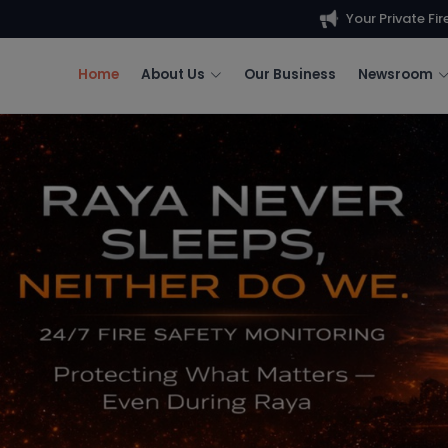
Your Private Fire Alarm Monitoring
Home
About Us
Our Business
Newsroom
gital Fire Safety and
Kami ingin mengucapkan terima ka
Pengawasan Kebakaran iSMART ata
man
terhadap sistem pemantauan keba
Sebagai sebahagian daripada kom
perkhidmatan yang selamat, berkes
ingin menegaskan bahawa syarikat
berikut: