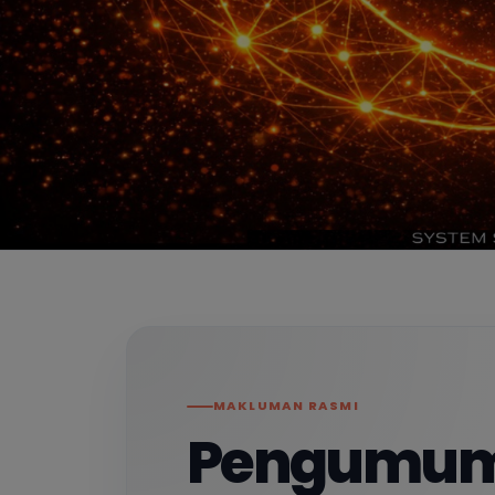
Pelanggan
Sistem
Pengawas
Kebakara
iSMART
Terima kasih atas sokongan a
Penyedia berlesen
Beroperasi mengikut piawaian dan pe
industri.