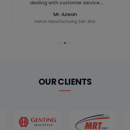
OUR LOCATION
Wisma iS.net
B7-2-10, B7-3-10, B7-3A-10,
Jalan Teknologi 2/1E, Kota Damansara,
47810 Petaling Jaya, Selangor.