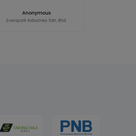
CONTACT US
customercare@isnet.my
Customer Support : +603-6730 2400
iMC (REAL ALARM) : +603-6730 2428
Administration : +603-6150 0559