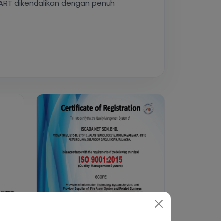
Sijil ISO 9001:2015
Klik untuk lihat
t in the country. With the strength of
alert from more than 10,000 designated
installs and maintains SPKA system
optimal network communications to all