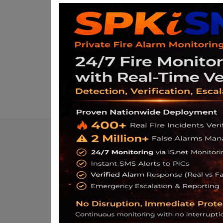
MEMORANDUM OF UN
BERHAD
A strategic partnership between Isca
A joint efforts in driving technological
industry benchmark.