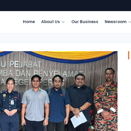
Home
About Us
Our Business
Newsroom
Next