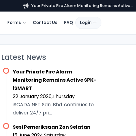
Your Private Fire Alarm Monitoring Remains Active...
Forms
Contact Us
FAQ
Login
Latest News
Your Private Fire Alarm
Monitoring Remains Active SPK-
iSMART
22 January 2026,Thursday
iSCADA NET Sdn. Bhd. continues to
deliver 24/7 pri...
Sesi Pemeriksaan Zon Selatan
15 June 2024,Saturday