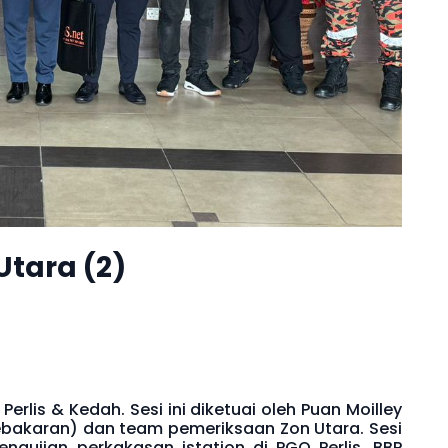
Utara (2)
erlis & Kedah. Sesi ini diketuai oleh Puan Moilley
bakaran) dan team pemeriksaan Zon Utara. Sesi
engujian perkakasan istation di PGO Perlis, BBP