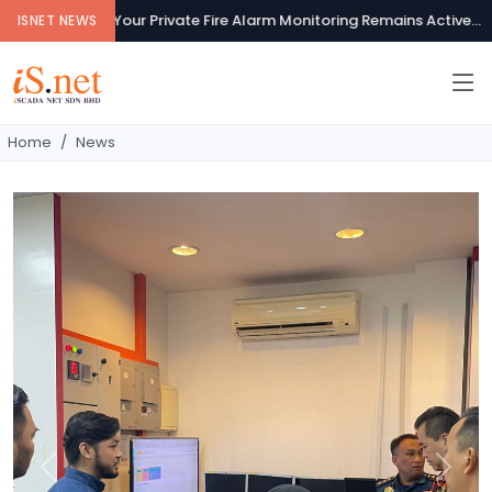
Your Private Fire Alarm Monitoring Remains Active...
ISNET NEWS
Home
News
Previous
Next