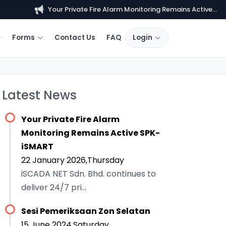
Your Private Fire Alarm Monitoring Remains Active...
S
Forms
Contact Us
FAQ
Login
Latest News
Your Private Fire Alarm
Monitoring Remains Active SPK-
iSMART
22 January 2026,Thursday
iSCADA NET Sdn. Bhd. continues to
deliver 24/7 pri...
Sesi Pemeriksaan Zon Selatan
15 June 2024,Saturday